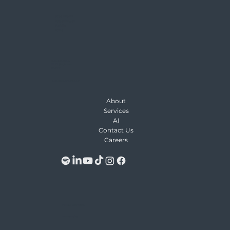
Stockholm
Copenhagen
Dublin
Pune
Kungsgatan 64,
111 22 Stockholm,
Sweden
Info@Keywordio.com
About
Services
AI
Contact Us
Careers
Terms & Conditions
Privacy Policy