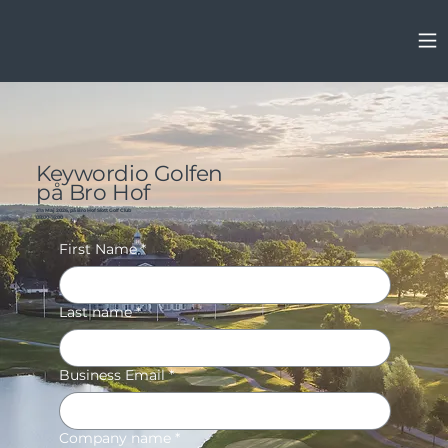
Keywordio Golfen
på Bro Hof
21a Maj 2026, på Bro Hof Slott Golf Club
08:00-16:00
First Name
*
Last name
*
Business Email
*
Company name
*