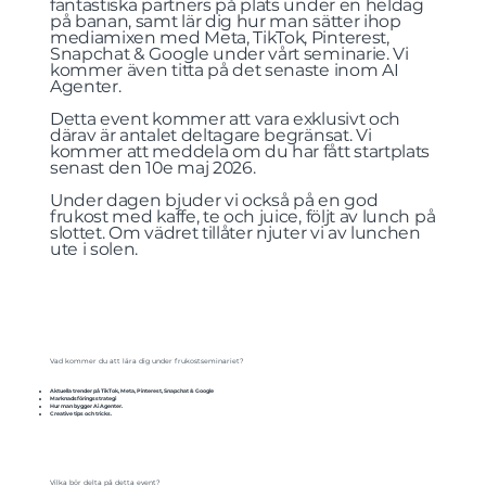
fantastiska partners på plats under en heldag
på banan, samt lär dig hur man sätter ihop
mediamixen med Meta, TikTok, Pinterest,
Snapchat & Google under vårt seminarie. Vi
kommer även titta på det senaste inom AI
Agenter.
Detta event kommer att vara exklusivt och
därav är antalet deltagare begränsat. Vi
kommer att meddela om du har fått startplats
senast den 10e maj 2026.
Under dagen bjuder vi också på en god
frukost med kaffe, te och juice, följt av lunch på
slottet. Om vädret tillåter njuter vi av lunchen
ute i solen.
Vad kommer du att lära dig under frukostseminariet?
Aktuella trender på TikTok, Meta, Pinterest, Snapchat & Google
Marknadsföringsstrategi
Hur man bygger Ai Agenter.
Creative tips och tricks.
Vilka bör delta på detta event?