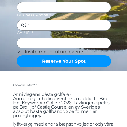
Business Phone
*
Golf ID
*
Invite me to future events. 
Reserve Your Spot
Keywordio Golfen 2026
Är ni dagens bästa golfare?
Anmäl dig och din eventuella caddie till Bro
Hof Keywordio Golfen 2026. Tävlingen spelas
på Bro Hof Castle Course, en av Sveriges
absolut bästa golfbanor. Spelformen är
poängbogey.
Nätverka med andra branschkollegor och våra