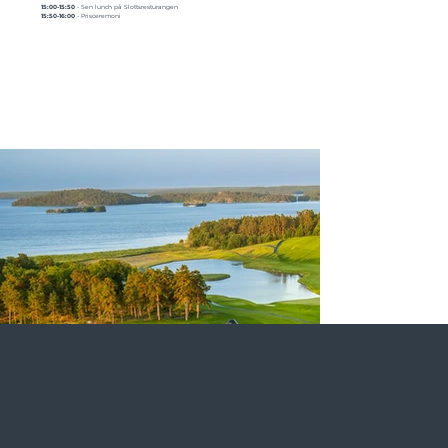
15:00-15:50
- Sen lunch på Slottsresturangen
15:50-16:00
- Prisceremoni