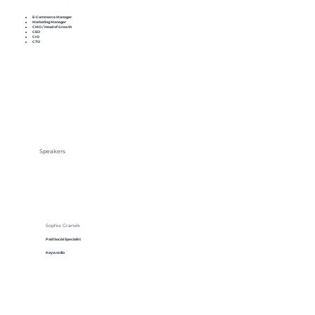
E-Commerce Manager
Marketing Manager
CMO / Head of Growth
CEO
CIO
CTO
Speakers
Sophie Granvik
Paid Social Specialist
Keywordio